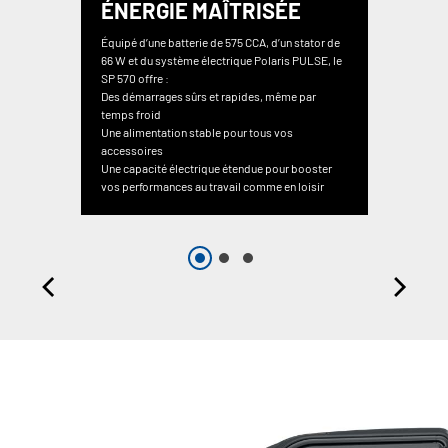
ÉNERGIE MAÎTRISÉE
Équipé d’une batterie de 575 CCA, d’un stator de
66 W et du système électrique Polaris PULSE, le
SP 570 offre :
Des démarrages sûrs et rapides, même par
temps froid
Une alimentation stable pour tous vos
accessoires
Une capacité électrique étendue pour booster
vos performances au travail comme en loisir