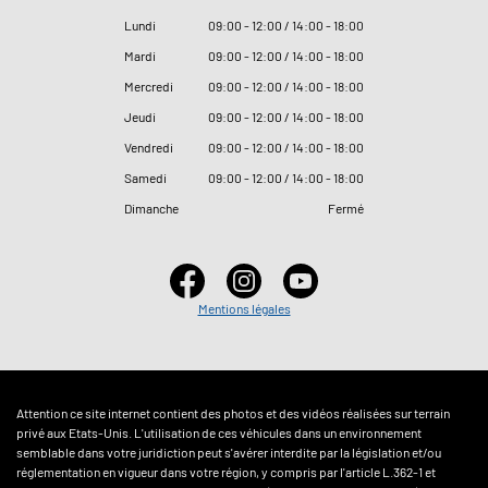
Lundi
09
:
00 - 12
:
00 / 14
:
00 - 18
:
00
Mardi
09
:
00 - 12
:
00 / 14
:
00 - 18
:
00
Mercredi
09
:
00 - 12
:
00 / 14
:
00 - 18
:
00
Jeudi
09
:
00 - 12
:
00 / 14
:
00 - 18
:
00
Vendredi
09
:
00 - 12
:
00 / 14
:
00 - 18
:
00
Samedi
09
:
00 - 12
:
00 / 14
:
00 - 18
:
00
Dimanche
Fermé
Mentions légales
Attention ce site internet contient des photos et des vidéos réalisées sur terrain
privé aux Etats-Unis. L'utilisation de ces véhicules dans un environnement
semblable dans votre juridiction peut s'avérer interdite par la législation et/ou
réglementation en vigueur dans votre région, y compris par l'article L.362-1 et