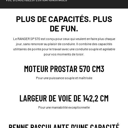
PLUS DE CAPACITÉS. PLUS
DE FUN.
Le RANGER SP 570 est conçu pour ceux qui veulent en faire plus chaque
jour, sans renoncer au plaisir de conduire. Il combine des capacités
utilitaires de pointe pour le travail avec une conduite souple et agréable
pour vos moments de loisir.
MOTEUR PROSTAR 570 CM3
Pour une puissance souple et maîtrisée
LARGEUR DE VOIE DE 142,2 CM
Pour une maniabilité exceptionnelle
BENNE BASCULANTE D'UNE CAPACITÉ