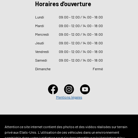
Horaires d'ouverture
Lundi
09
:
00 - 12
:
00 / 14
:
00 - 18
:
00
Mardi
09
:
00 - 12
:
00 / 14
:
00 - 18
:
00
Mercredi
09
:
00 - 12
:
00 / 14
:
00 - 18
:
00
Jeudi
09
:
00 - 12
:
00 / 14
:
00 - 18
:
00
Vendredi
09
:
00 - 12
:
00 / 14
:
00 - 18
:
00
Samedi
09
:
00 - 12
:
00 / 14
:
00 - 18
:
00
Dimanche
Fermé
Mentions légales
Attention ce site internet contient des photos et des vidéos réalisées sur terrain
privé aux Etats-Unis. L'utilisation de ces véhicules dans un environnement
semblable dans votre juridiction peut s'avérer interdite par la législation et/ou