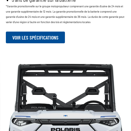
*Garantie promotionnelle sur le groupe motopropulseur comprenant une garantie d'usine de 24 mois et
une garantie supplémentaire de 12 mois. La garantie promotionnelle de la batterie comprend une
garantie d'usine de 24 mois et une garantie supplémentaire de 36 mois. La durée de cette garantie peut
varier d'une région à l'autre en fonction des lois et réglementations locales.
VOIR LES SPÉCIFICATIONS