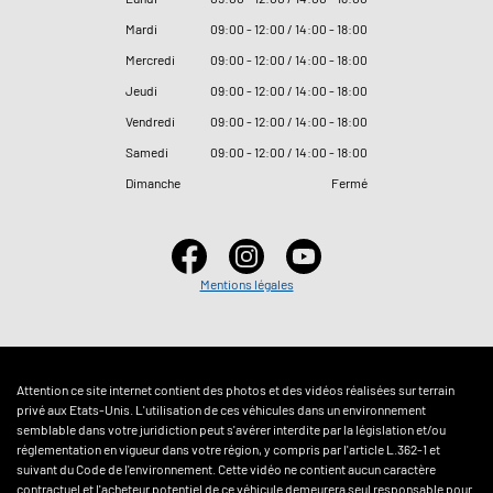
Mardi
09
:
00 - 12
:
00 / 14
:
00 - 18
:
00
Mercredi
09
:
00 - 12
:
00 / 14
:
00 - 18
:
00
Jeudi
09
:
00 - 12
:
00 / 14
:
00 - 18
:
00
Vendredi
09
:
00 - 12
:
00 / 14
:
00 - 18
:
00
Samedi
09
:
00 - 12
:
00 / 14
:
00 - 18
:
00
Dimanche
Fermé
Mentions légales
Attention ce site internet contient des photos et des vidéos réalisées sur terrain
privé aux Etats-Unis. L'utilisation de ces véhicules dans un environnement
semblable dans votre juridiction peut s'avérer interdite par la législation et/ou
réglementation en vigueur dans votre région, y compris par l'article L.362-1 et
suivant du Code de l'environnement. Cette vidéo ne contient aucun caractère
contractuel et l'acheteur potentiel de ce véhicule demeurera seul responsable pour